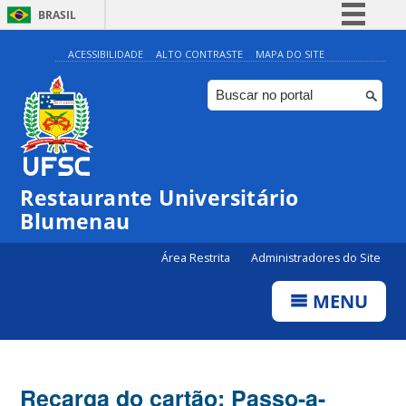
BRASIL
Simplifique!
ACESSIBILIDADE
ALTO CONTRASTE
MAPA DO SITE
Comunica BR
Participe
Acesso à informação
Legislação
Restaurante Universitário
Canais
Blumenau
Área Restrita
Administradores do Site
MENU
Recarga do cartão: Passo-a-